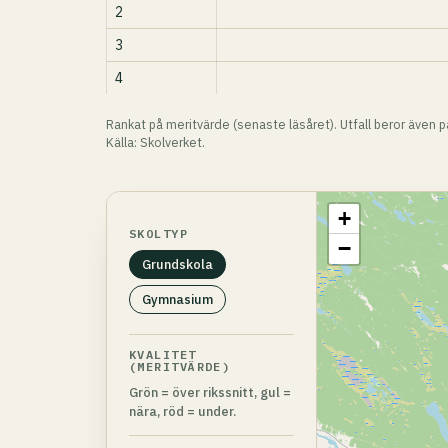
2
3
4
Rankat på meritvärde (senaste läsåret). Utfall beror även 
Källa: Skolverket.
+
SKOLTYP
−
Grundskola
Gymnasium
KVALITET
(MERITVÄRDE)
Grön = över rikssnitt, gul =
nära, röd = under.