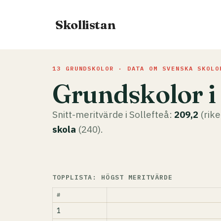
Hoppa
till
Skollistan
innehåll
13 GRUNDSKOLOR · DATA OM SVENSKA SKOLO
Grundskolor i 
Snitt-meritvärde i Sollefteå:
209,2
(rike
skola
(240).
TOPPLISTA: HÖGST MERITVÄRDE
#
1