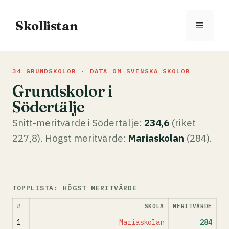
Hoppa
till
Skollistan
Meny
innehåll
34 GRUNDSKOLOR · DATA OM SVENSKA SKOLOR
Grundskolor i
Södertälje
Snitt-meritvärde i Södertälje:
234,6
(riket
227,8). Högst meritvärde:
Mariaskolan
(284).
TOPPLISTA: HÖGST MERITVÄRDE
#
SKOLA
MERITVÄRDE
1
Mariaskolan
284