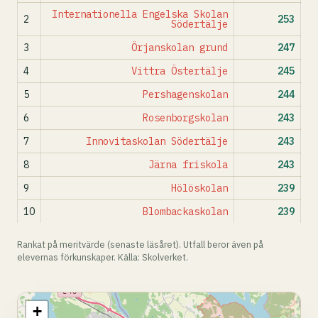
Internationella Engelska Skolan
2
253
Södertälje
3
Örjanskolan grund
247
4
Vittra Östertälje
245
5
Pershagenskolan
244
6
Rosenborgskolan
243
7
Innovitaskolan Södertälje
243
8
Järna friskola
243
9
Hölöskolan
239
10
Blombackaskolan
239
Rankat på meritvärde (senaste läsåret). Utfall beror även på
elevernas förkunskaper. Källa: Skolverket.
+