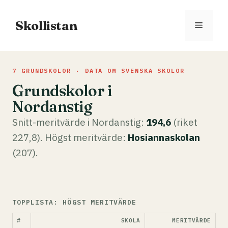
Hoppa
till
Skollistan
Meny
innehåll
7 GRUNDSKOLOR · DATA OM SVENSKA SKOLOR
Grundskolor i
Nordanstig
Snitt-meritvärde i Nordanstig:
194,6
(riket
227,8). Högst meritvärde:
Hosiannaskolan
(207).
TOPPLISTA: HÖGST MERITVÄRDE
#
SKOLA
MERITVÄRDE