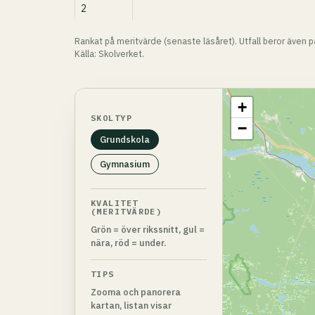
2
Rankat på meritvärde (senaste läsåret). Utfall beror även 
Källa: Skolverket.
+
SKOLTYP
−
Grundskola
Gymnasium
KVALITET
(MERITVÄRDE)
Grön = över rikssnitt, gul =
nära, röd = under.
TIPS
Zooma och panorera
kartan, listan visar