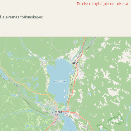
Morkarlbyhöjdens skola 
på elevernas förkunskaper.