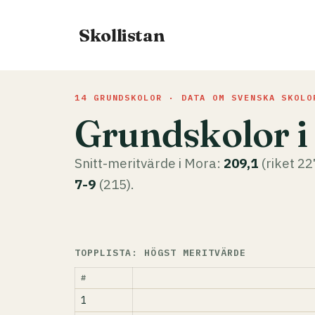
Hoppa
till
Skollistan
innehåll
14 GRUNDSKOLOR · DATA OM SVENSKA SKOLO
Grundskolor i
Snitt-meritvärde i Mora:
209,1
(riket 22
7-9
(215).
TOPPLISTA: HÖGST MERITVÄRDE
#
1