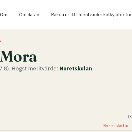
Om
Om datan
Räkna ut ditt meritvärde: kalkylator fö
R
 Mora
7,8). Högst meritvärde:
Noretskolan
S
Noretskolan 