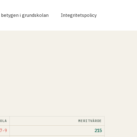
r betygen i grundskolan
Integritetspolicy
KOLA
MERITVÄRDE
7-9
215