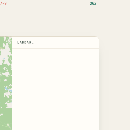
7-9
203
LADDAR…