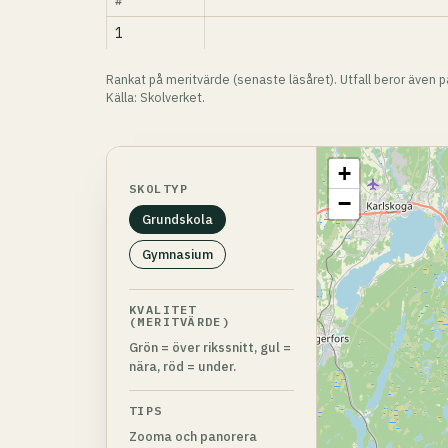
#
1
Rankat på meritvärde (senaste läsåret). Utfall beror även 
Källa: Skolverket.
+
SKOLTYP
−
Grundskola
Gymnasium
KVALITET
(MERITVÄRDE)
Grön = över rikssnitt, gul =
nära, röd = under.
TIPS
Zooma och panorera