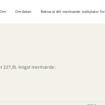
Om
Om datan
Räkna ut ditt meritvärde: kalkylator fö
et 227,8). Högst meritvärde: