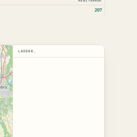
MERITVÄRDE
207
LADDAR…