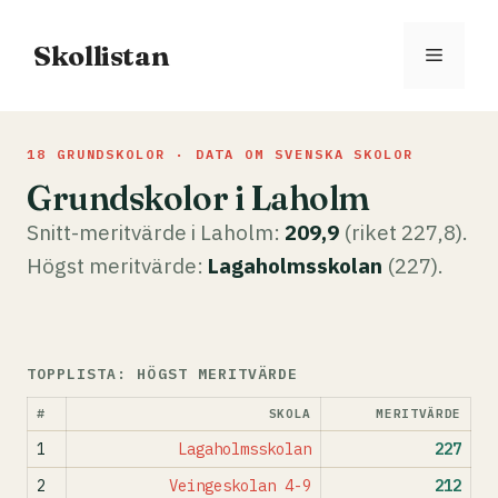
Hoppa
till
Skollistan
Meny
innehåll
18 GRUNDSKOLOR · DATA OM SVENSKA SKOLOR
Grundskolor i Laholm
Snitt-meritvärde i Laholm:
209,9
(riket 227,8).
Högst meritvärde:
Lagaholmsskolan
(227).
TOPPLISTA: HÖGST MERITVÄRDE
#
SKOLA
MERITVÄRDE
1
Lagaholmsskolan
227
2
Veingeskolan 4-9
212