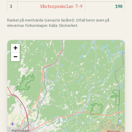
3
Våxtorpsskolan 7-9
190
Rankat på meritvärde (senaste läsåret). Utfall beror även på
elevernas förkunskaper. Källa: Skolverket.
+
−