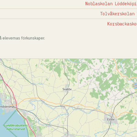
Noblaskolan Löddeköpi
Tolvåkerskolan 
Korsbackasko
på elevernas förkunskaper.