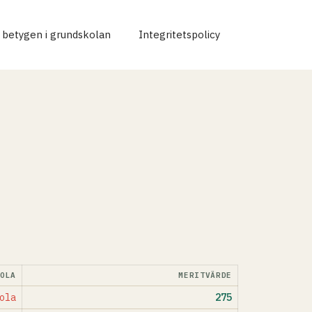
r betygen i grundskolan
Integritetspolicy
KOLA
MERITVÄRDE
ola
275