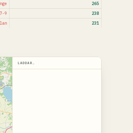
nge
265
7-9
238
lan
231
LADDAR…