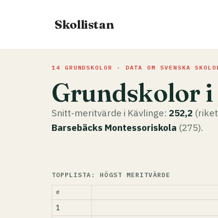
Hoppa
till
Skollistan
innehåll
14 GRUNDSKOLOR · DATA OM SVENSKA SKOLO
Grundskolor i
Snitt-meritvärde i Kävlinge:
252,2
(rike
Barsebäcks Montessoriskola
(275).
TOPPLISTA: HÖGST MERITVÄRDE
#
1