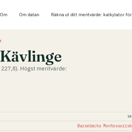
Om
Om datan
Räkna ut ditt meritvärde: kalkylator fö
R
 Kävlinge
t 227,8). Högst meritvärde:
S
Barsebäcks Montessorisk