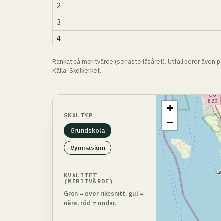
2
3
4
Rankat på meritvärde (senaste läsåret). Utfall beror även 
Källa: Skolverket.
+
SKOLTYP
−
Grundskola
Gymnasium
KVALITET
(MERITVÄRDE)
Grön = över rikssnitt, gul =
nära, röd = under.