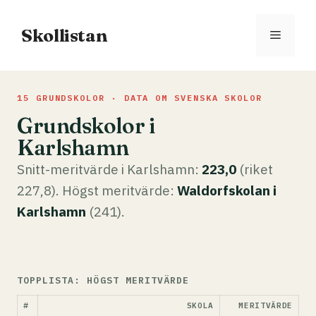
Hoppa
till
Skollistan
Meny
innehåll
15 GRUNDSKOLOR · DATA OM SVENSKA SKOLOR
Grundskolor i
Karlshamn
Snitt-meritvärde i Karlshamn:
223,0
(riket
227,8). Högst meritvärde:
Waldorfskolan i
Karlshamn
(241).
TOPPLISTA: HÖGST MERITVÄRDE
#
SKOLA
MERITVÄRDE