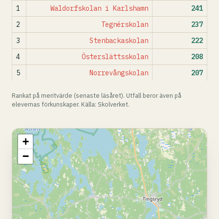
1
Waldorfskolan i Karlshamn
241
2
Tegnérskolan
237
3
Stenbackaskolan
222
4
Österslättsskolan
208
5
Norrevångskolan
207
Rankat på meritvärde (senaste läsåret). Utfall beror även på
elevernas förkunskaper. Källa: Skolverket.
+
−