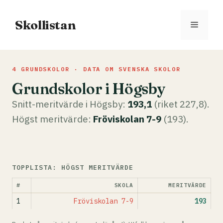
Hoppa
till
Skollistan
Meny
innehåll
4 GRUNDSKOLOR · DATA OM SVENSKA SKOLOR
Grundskolor i Högsby
Snitt-meritvärde i Högsby:
193,1
(riket 227,8).
Högst meritvärde:
Fröviskolan 7-9
(193).
TOPPLISTA: HÖGST MERITVÄRDE
#
SKOLA
MERITVÄRDE
1
Fröviskolan 7-9
193