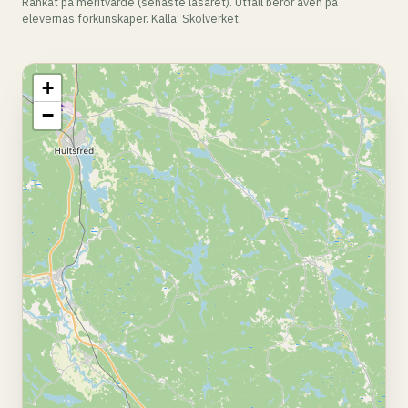
Rankat på meritvärde (senaste läsåret). Utfall beror även på
elevernas förkunskaper. Källa: Skolverket.
+
−