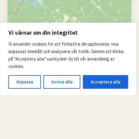
Vi värnar om din integritet
Vi använder cookies för att förbättra din upplevelse, visa
anpassat innehåll och analysera vår trafik. Genom att klicka
på "Acceptera alla" samtycker du till vår användning av
cookies.
Leaflet
|
© OpenStreetMap
Anpassa
Avvisa alla
Acceptera alla
SKOLTYP
Grundskola
Gymnasium
KVALITET (MERITVÄRDE)
Grön = över rikssnitt, gul = nära, röd = under.
TIPS