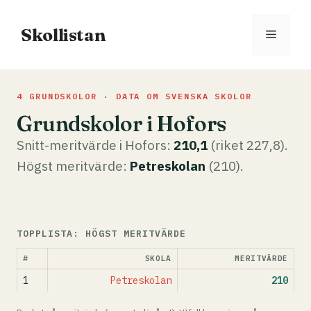
Hoppa
till
Skollistan
Meny
innehåll
4 GRUNDSKOLOR · DATA OM SVENSKA SKOLOR
Grundskolor i Hofors
Snitt-meritvärde i Hofors:
210,1
(riket 227,8).
Högst meritvärde:
Petreskolan
(210).
TOPPLISTA: HÖGST MERITVÄRDE
#
SKOLA
MERITVÄRDE
1
Petreskolan
210