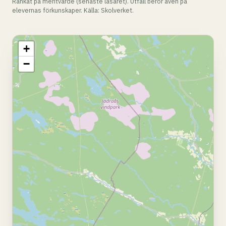
Rankat på meritvärde (senaste läsåret). Utfall beror även på
elevernas förkunskaper. Källa: Skolverket.
+
−