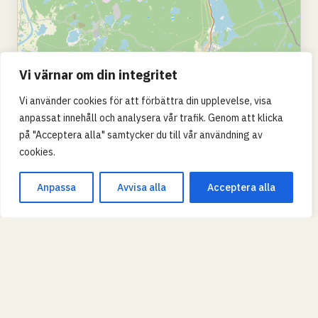
Vi värnar om din integritet
Vi använder cookies för att förbättra din upplevelse, visa
anpassat innehåll och analysera vår trafik. Genom att klicka
på "Acceptera alla" samtycker du till vår användning av
cookies.
Leaflet
|
© OpenStreetMap
Anpassa
Avvisa alla
Acceptera alla
SKOLTYP
Grundskola
Gymnasium
KVALITET (MERITVÄRDE)
Grön = över rikssnitt, gul = nära, röd = under.
TIPS