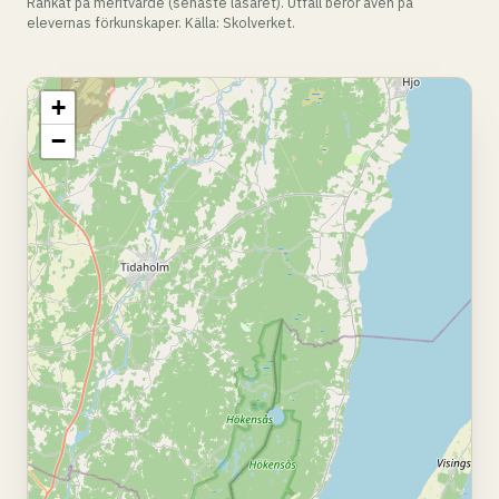
Rankat på meritvärde (senaste läsåret). Utfall beror även på
elevernas förkunskaper. Källa: Skolverket.
+
−