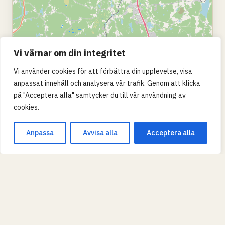
Vi värnar om din integritet
Vi använder cookies för att förbättra din upplevelse, visa
anpassat innehåll och analysera vår trafik. Genom att klicka
på "Acceptera alla" samtycker du till vår användning av
cookies.
Leaflet
|
© OpenStreetMap
Anpassa
Avvisa alla
Acceptera alla
SKOLTYP
Grundskola
Gymnasium
KVALITET (MERITVÄRDE)
Grön = över rikssnitt, gul = nära, röd = under.
TIPS