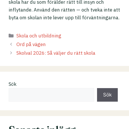
skola har du som förälder rätt till insyn och
inflytande. Använd den rätten — och tveka inte att
byta om skolan inte lever upp till förväntningarna.
K
Skola och utbildning
a
Ord på vägen
t
Skolval 2026: Så väljer du rätt skola
e
g
o
r
Sök
i
e
Sök
r