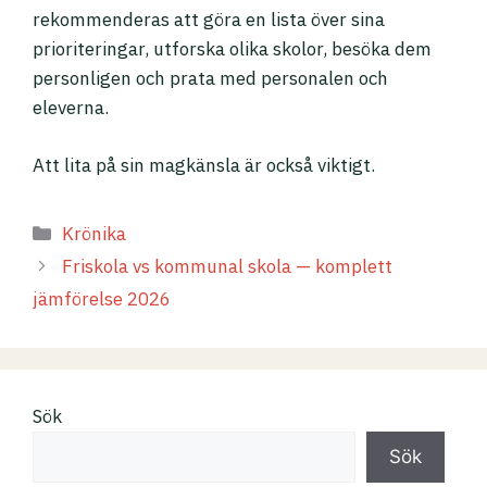
rekommenderas att göra en lista över sina
prioriteringar, utforska olika skolor, besöka dem
personligen och prata med personalen och
eleverna.
Att lita på sin magkänsla är också viktigt.
K
Krönika
a
Friskola vs kommunal skola — komplett
t
jämförelse 2026
e
g
o
r
Sök
i
e
Sök
r